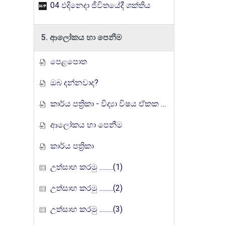
04 ඵදිනෙදා ජීවිතයේදී ශක්තිය
5. ආලෝකය හා පෙනීම
පෙළපොත
ඔබ දන්නවාද?
කාර්ය පත්‍රිකා - විද්‍යා විෂය ඒකක සංවර්ධන වැඩසටහන, මතුගම අධ්‍යාපන කලාපය
ආලෝකය හා පෙනීම
කාර්ය පත්‍රිකා
උත්සාහ කරමු .........(1)
උත්සාහ කරමු .........(2)
උත්සාහ කරමු .........(3)