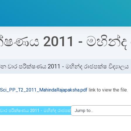
ෂණය 2011 - මහින්ද ර
න වාර පරීක්ෂණය 2011 - මහින්ද රාජපක්ෂ විද්‍යාලය
etion requirements
Sci_PP_T2_2011_MahindaRajapaksha.pdf
link to view the file.
 වාර පරීක්ෂණය 2011 - මහින්ද රාජපක්ෂ විද්‍යාලය
Jump to...