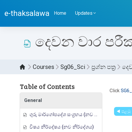
Skip to main content
e-thaksalawa
Home
Updates
දෙවන වාර පරීක්
Courses
Sg06_Sci
ප්‍රශ්න පත්‍ර
දෙව
Table of Contents
Compl
Click
SG6_
General
◀︎ පළමු
ගුරු මාර්ගෝපදේශ සංග්‍රහය (නව නිර්දේශය)
විෂය නිර්දේෂය (නව නිර්දේශය)