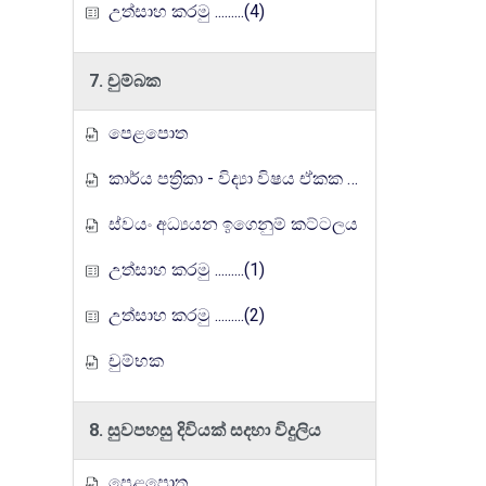
උත්සාහ කරමු .........(4)
7. චුම්බක
පෙළපොත
කාර්ය පත්‍රිකා - විද්‍යා විෂය ඒකක සංවර්ධන වැඩසටහන, මතුගම අධ්‍යාපන කලාපය
ස්වයං අධ්‍යයන ඉගෙනුම් කට්ටලය
උත්සාහ කරමු .........(1)
උත්සාහ කරමු .........(2)
චුම්භක
8. සුවපහසු දිවියක් සදහා විදුලිය
පෙළපොත