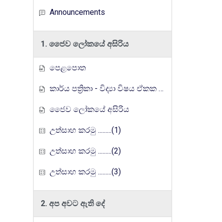
Announcements
1. ජෛව ලෝකයේ අසිරිය
පෙළපොත
කාර්ය පත්‍රිකා - විද්‍යා විෂය ඒකක සංවර්ධන වැඩසටහන, මතුගම අධ්‍යාපන කලාපය
ජෛව ලෝකයේ අසිරිය
උත්සාහ කරමු .........(1)
උත්සාහ කරමු .........(2)
උත්සාහ කරමු .........(3)
2. අප අවට ඇති දේ