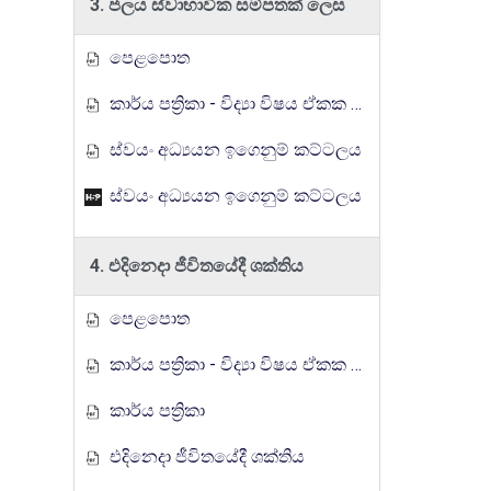
3. ජලය ස්වාභාවික සම්පතක් ලෙස
පෙළපොත
කාර්ය පත්‍රිකා - විද්‍යා විෂය ඒකක සංවර්ධන වැඩසටහන, මතුගම අධ්‍යාපන කලාපය
ස්වයං අධ්‍යයන ඉගෙනුම් කට්ටලය
ස්වයං අධ්‍යයන ඉගෙනුම් කට්ටලය
4. එදිනෙදා ජීවිතයේදී ශක්තිය
පෙළපොත
කාර්ය පත්‍රිකා - විද්‍යා විෂය ඒකක සංවර්ධන වැඩසටහන, මතුගම අධ්‍යාපන කලාපය
කාර්ය පත්‍රිකා
එදිනෙදා ජීවිතයේදී ශක්තිය