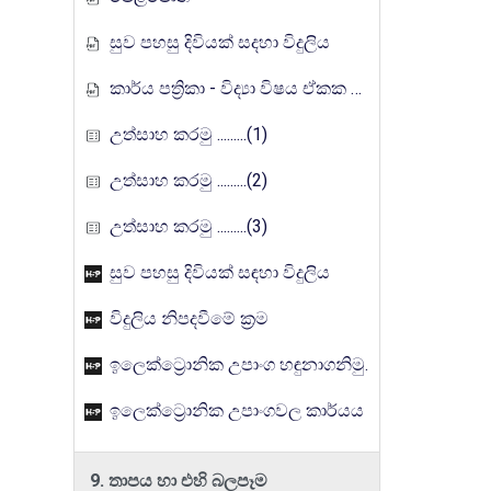
සුව පහසු දිවියක් සදහා විදුලිය
කාර්ය පත්‍රිකා - විද්‍යා විෂය ඒකක සංවර්ධන වැඩසටහන, මතුගම අධ්‍යාපන කලාපය
උත්සාහ කරමු .........(1)
උත්සාහ කරමු .........(2)
උත්සාහ කරමු .........(3)
සුව පහසු දිවියක් සඳහා විදුලිය
විදුලිය නිපදවීමේ ක්‍රම
ඉලෙක්ට්‍රොනික උපාංග හඳුනාගනිමු.
ඉලෙක්ට්‍රොනික උපාංගවල කාර්යය
9. තාපය හා එහි බලපෑම