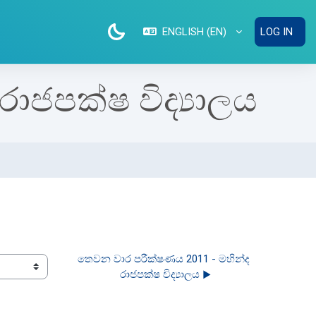
ENGLISH ‎(EN)‎
LOG IN
ාජපක්ෂ විද්‍යාලය
තෙවන වාර පරීක්ෂණය 2011 - මහින්ද 
රාජපක්ෂ විද්‍යාලය ▶︎