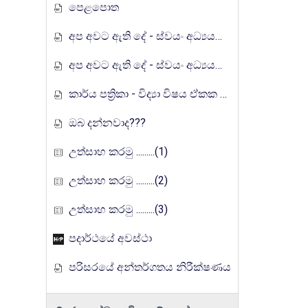
පෙළපොත
අප අවට ඇති දේ - ස්වයං අධ්‍යයන ඉගෙනුම් කට්ටලය
අප අවට ඇති දේ - ස්වයං අධ්‍යයන ඉගෙනුම් කට්ටලය (පිළිතුරු)
කාර්ය පත්‍රිකා - විද්‍යා විෂය ඒකක සංවර්ධන වැඩසටහන, මතුගම අධ්‍යාපන කලාපය
ඔබ දන්නවාද???
උත්සාහ කරමු .........(1)
උත්සාහ කරමු .........(2)
උත්සාහ කරමු .........(3)
පදාර්ථයේ අවස්ථා
පරිසරයේ අන්තර්ගතය නිරීක්ෂණය