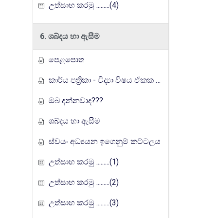
උත්සාහ කරමු .........(4)
6. ශබ්දය හා ඇසීම
පෙළපොත
කාර්ය පත්‍රිකා - විද්‍යා විෂය ඒකක සංවර්ධන වැඩසටහන, මතුගම අධ්‍යාපන කලාපය
ඔබ දන්නවාද???
ශබ්දය හා ඇසීම
ස්වයං අධ්‍යයන ඉගෙනුම් කට්ටලය
උත්සාහ කරමු .........(1)
උත්සාහ කරමු .........(2)
උත්සාහ කරමු .........(3)