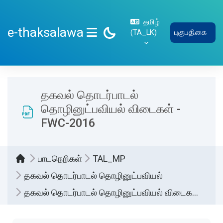
பிரதான உள்ளடக்கத்திற்கு செல்
தமிழ்
e-thaksalawa
‎(TA_LK)‎
புகுபதிகை
SIDE PANEL
தகவல் தொடர்பாடல்
தொழினுட்பவியல் விடைகள் -
FWC-2016
பாடநெறிகள்
TAL_MP
தகவல் தொடர்பாடல் தொழினுட்பவியல்
தகவல் தொடர்பாடல் தொழினுட்பவியல் விடைகள் -FWC-2016