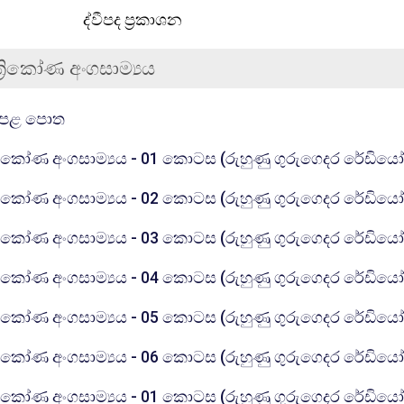
ද්වීපද ප්‍රකාශන
ත්‍රිකෝණ අංගසාම්‍යය
கோப்பு
ෙළ පොත
්‍රිකෝණ අංගසාම්‍යය - 01 කොටස (රුහුණු ගුරුගෙදර රේඩිය
්‍රිකෝණ අංගසාම්‍යය - 02 කොටස (රුහුණු ගුරුගෙදර රේඩිය
්‍රිකෝණ අංගසාම්‍යය - 03 කොටස (රුහුණු ගුරුගෙදර රේඩිය
්‍රිකෝණ අංගසාම්‍යය - 04 කොටස (රුහුණු ගුරුගෙදර රේඩිය
්‍රිකෝණ අංගසාම්‍යය - 05 කොටස (රුහුණු ගුරුගෙදර රේඩිය
්‍රිකෝණ අංගසාම්‍යය - 06 කොටස (රුහුණු ගුරුගෙදර රේඩිය
්‍රිකෝණ අංගසාම්‍යය - 01 කොටස (රුහුණු ගුරුගෙදර රේඩිය