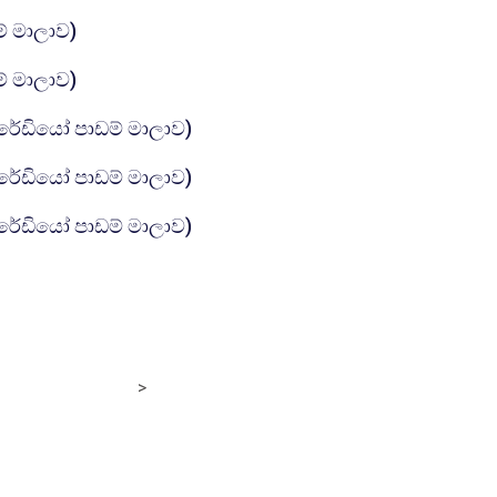
கோப்பு
ම් මාලාව)
கோப்பு
ම් මාලාව)
கோப்பு
ර රේඩියෝ පාඩම් මාලාව)
கோப்பு
ර රේඩියෝ පාඩම් මාලාව)
கோப்பு
ර රේඩියෝ පාඩම් මාලාව)
>