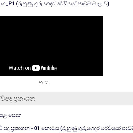
URL
ාග_P1 (රුහුණු ගුරුගෙදර රේඩියෝ පාඩම් මාලාව)
භාග
ද්වීපද ප්‍රකාශන
கோப்பு
ෙළ පොත
්වි පද ප්‍රකාශන - 01 කොටස (රුහුණු ගුරුගෙදර රේඩියෝ පාඩ