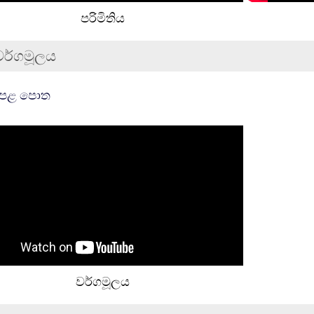
පරිමිතිය
වර්ගමූලය
கோப்பு
ෙළ පොත
වර්ගමූලය