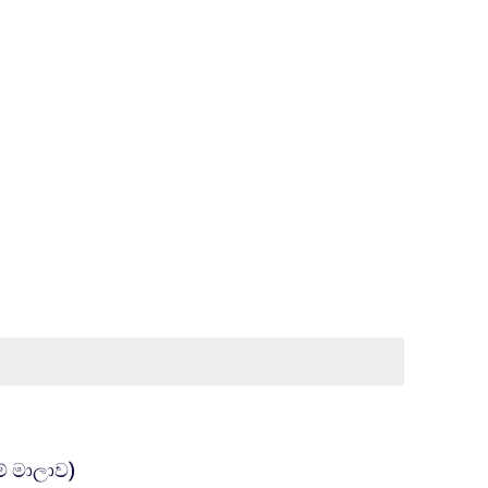
கோப்பு
ම් මාලාව)