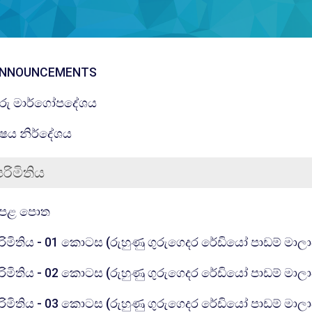
கருத்துக்களம்
NNOUNCEMENTS
கோப்பு
ුරු මාර්ගෝපදේශය
கோப்பு
ිෂය නිර්දේශය
පරිමිතිය
கோப்பு
ෙළ පොත
රිමිතිය - 01 කොටස (රුහුණු ගුරුගෙදර රේඩියෝ පාඩම් මාල
රිමිතිය - 02 කොටස (රුහුණු ගුරුගෙදර රේඩියෝ පාඩම් මාල
රිමිතිය - 03 කොටස (රුහුණු ගුරුගෙදර රේඩියෝ පාඩම් මාල