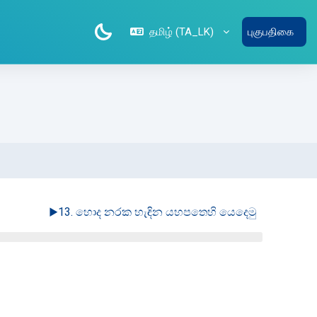
தமிழ் ‎(TA_LK)‎
புகுபதிகை
▶︎
13. හොද නරක හැඳින යහපතෙහි යෙදෙමු