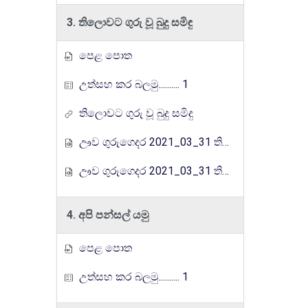
3. තිලොවට ගුරු වූ බුදු සමිඳු
පෙළ පොත
උත්සහ කර බලමු.......... 1
තිලොවට ගුරු වූ බුදු සමිදු
ඌව ගුරුගෙදර 2021_03_31 තිලෝවට ගුරු වු බුදු සමිදු-1
ඌව ගුරුගෙදර 2021_03_31 තිලෝවට ගුරු වු බුදු සමිදු-2
4. අපි පන්සල් යමු
පෙළ පොත
උත්සහ කර බලමු.......... 1