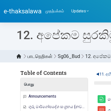
பிரதான உள்ளடக்கத்திற்கு செல்
e-thaksalawa
முதற்பக்கம்
Updates
12. අපේකම සුරකි
பாடநெறிகள்
Sg06_Bud
12. අපේකම 
Sect
Table of Contents
◀︎
11. අ
பொது
Announcements
ප
ගුරු මාර්ගෝපදේශ සංග්‍රහය (නව නිර්දේශය)
උ