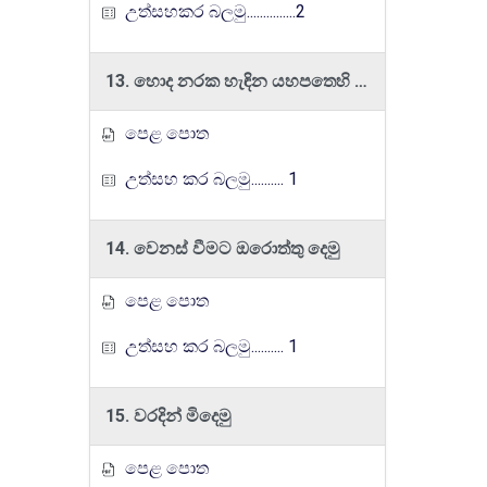
උත්සහකර බලමු...............2
13. හොද නරක හැඳින යහපතෙහි යෙදෙමු
පෙළ පොත
උත්සහ කර බලමු.......... 1
14. වෙනස් වීමට ඔරොත්තු දෙමු
පෙළ පොත
උත්සහ කර බලමු.......... 1
15. වරදින් මිදෙමු
පෙළ පොත