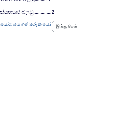
புதிர்
්සහකර බලමු...............2
භියෝග ජය ගත් තරුණයෝ