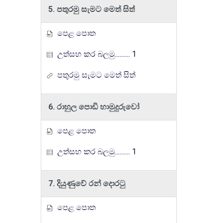
5. පතුරමු සැමට මෙත් සිත්
පෙළ පොත
උත්සහ කර බලමු.......... 1
පතුරමු සැමට මෙත් සිත්
6. රාහුල පොඩි හාමුදුරුවෝ
පෙළ පොත
උත්සහ කර බලමු.......... 1
7. දියුණුවේ රන් දොරටු
පෙළ පොත