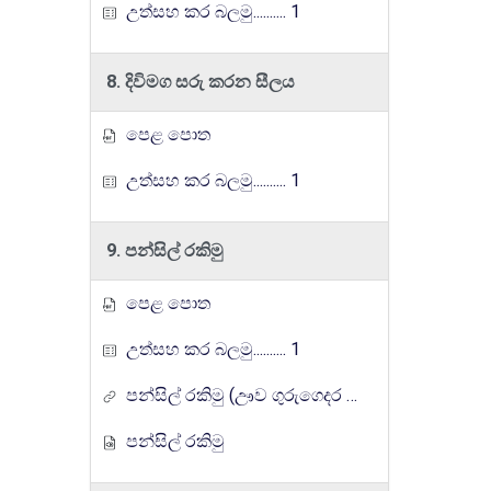
උත්සහ කර බලමු.......... 1
8. දිවිමග සරු කරන සීලය
පෙළ පොත
උත්සහ කර බලමු.......... 1
9. පන්සිල් රකිමු
පෙළ පොත
උත්සහ කර බලමු.......... 1
පන්සිල් රකිමු (ඌව ගුරුගෙදර රේඩියෝ පාඩම් මාලාව)
පන්සිල් රකිමු