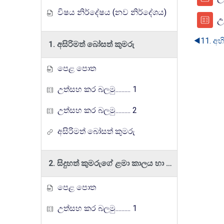
විෂය නිර්දේෂය (නව නිර්දේශය)
උත
◀︎
11. අ
1. අසිරිමත් බෝසත් කුමරු
පෙළ පොත
උත්සහ කර බලමු.......... 1
උත්සහ කර බලමු.......... 2
අසිරිමත් බෝසත් කුමරු
2. සිදුහත් කුමරුගේ ළමා කාලය හා යොවුන් විය
පෙළ පොත
උත්සහ කර බලමු.......... 1