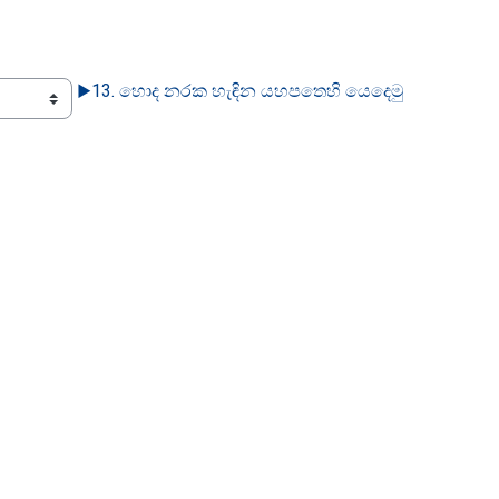
▶︎
13. හොද නරක හැඳින යහපතෙහි යෙදෙමු