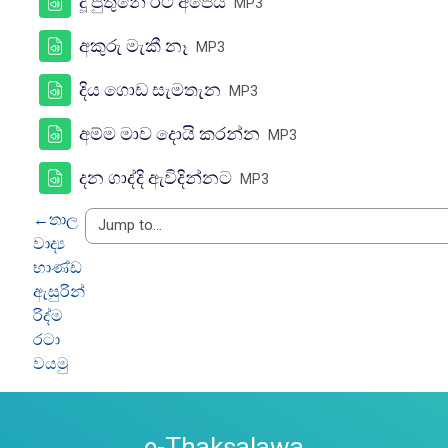
FILE
දූ පුතුනේ රට අපේය
MP3
FILE
අකුරු මැකී නෑ
MP3
FILE
දිය ගොඩ සැමතැන
MP3
FILE
අම්ම මාව දොයි කරන්න
MP3
FILE
දන ගාද්දි ඇවිදින්නට
MP3
←
තාල
වාද්‍ය
භාණ්ඩ
ඇසුරින්
රිද්ම
රටා
වයමු
e-Thaksalawa