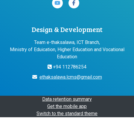
Design & Development
Team e-thaksalawa, ICT Branch,
Ministry of Eduication, Higher Education and Vocational
Education
+94 112786254
ethaksalawa.lcms@gmail.com
Data retention summary
Get the mobile app
Switch to the standard theme