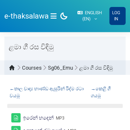
Skip to main content
ENGLISH
LOG
e-thaksalawa
‎(EN)‎
IN
SIDE PANEL
ළමා ගී රස විඳිමු
Courses
Sg06_Emu
ළමා ගී රස විඳිමු
Section outline
←
තාල වාද්‍ය භාණ්ඩ ඇසුරින් රිද්ම රටා
→
කෙළි ගී
වයමු
ගයමු
FILE
ඉරෙන් හදෙන්
MP3