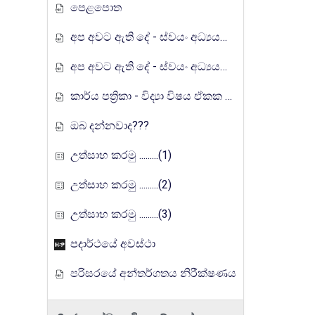
පෙළපොත
අප අවට ඇති දේ - ස්වයං අධ්‍යයන ඉගෙනුම් කට්ටලය
අප අවට ඇති දේ - ස්වයං අධ්‍යයන ඉගෙනුම් කට්ටලය (පිළිතුරු)
කාර්ය පත්‍රිකා - විද්‍යා විෂය ඒකක සංවර්ධන වැඩසටහන, මතුගම අධ්‍යාපන කලාපය
ඔබ දන්නවාද???
උත්සාහ කරමු .........(1)
උත්සාහ කරමු .........(2)
උත්සාහ කරමු .........(3)
පදාර්ථයේ අවස්ථා
පරිසරයේ අන්තර්ගතය නිරීක්ෂණය