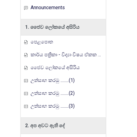
Announcements
1. ජෛව ලෝකයේ අසිරිය
පෙළපොත
කාර්ය පත්‍රිකා - විද්‍යා විෂය ඒකක සංවර්ධන වැඩසටහන, මතුගම අධ්‍යාපන කලාපය
ජෛව ලෝකයේ අසිරිය
උත්සාහ කරමු .........(1)
උත්සාහ කරමු .........(2)
උත්සාහ කරමු .........(3)
2. අප අවට ඇති දේ