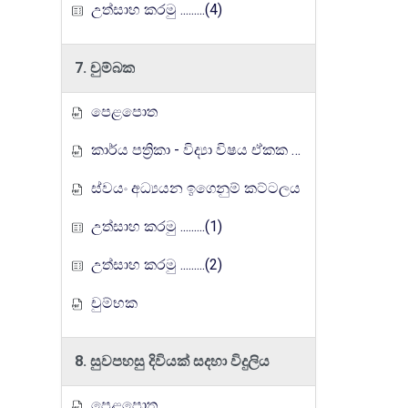
උත්සාහ කරමු .........(4)
7. චුම්බක
පෙළපොත
කාර්ය පත්‍රිකා - විද්‍යා විෂය ඒකක සංවර්ධන වැඩසටහන, මතුගම අධ්‍යාපන කලාපය
ස්වයං අධ්‍යයන ඉගෙනුම් කට්ටලය
උත්සාහ කරමු .........(1)
උත්සාහ කරමු .........(2)
චුම්භක
8. සුවපහසු දිවියක් සදහා විදුලිය
පෙළපොත