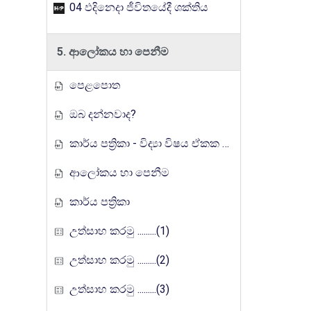
04 ඵදිනෙදා ජීවිතයේදී ශක්තිය
5. ආලෝකය හා පෙනීම
පෙළපොත
ඔබ දන්නවාද?
කාර්ය පත්‍රිකා - විද්‍යා විෂය ඒකක සංවර්ධන වැඩසටහන, මතුගම අධ්‍යාපන කලාපය
ආලෝකය හා පෙනීම
කාර්ය පත්‍රිකා
උත්සාහ කරමු .........(1)
උත්සාහ කරමු .........(2)
උත්සාහ කරමු .........(3)