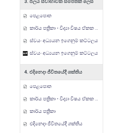
3. ජලය ස්වාභාවික සම්පතක් ලෙස
පෙළපොත
කාර්ය පත්‍රිකා - විද්‍යා විෂය ඒකක සංවර්ධන වැඩසටහන, මතුගම අධ්‍යාපන කලාපය
ස්වයං අධ්‍යයන ඉගෙනුම් කට්ටලය
ස්වයං අධ්‍යයන ඉගෙනුම් කට්ටලය
4. එදිනෙදා ජීවිතයේදී ශක්තිය
පෙළපොත
කාර්ය පත්‍රිකා - විද්‍යා විෂය ඒකක සංවර්ධන වැඩසටහන, මතුගම අධ්‍යාපන කලාපය
කාර්ය පත්‍රිකා
එදිනෙදා ජීවිතයේදී ශක්තිය