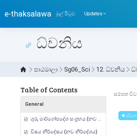
ප්‍රධාන අන්තර්ගතයට යන්න
e-thaksalawa
මුල් පිටුව
Updates
ධ්වනිය
පාඨමාලා
Sg06_Sci
12. ධ්වනිය
ධ
Table of Contents
සම්පූර
සම්පත විව
General
◀︎ ස්ව
ගුරු මාර්ගෝපදේශ සංග්‍රහය (නව නිර්දේශය)
විෂය නිර්දේෂය (නව නිර්දේශය)