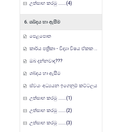
උත්සාහ කරමු .........(4)
6. ශබ්දය හා ඇසීම
පෙළපොත
කාර්ය පත්‍රිකා - විද්‍යා විෂය ඒකක සංවර්ධන වැඩසටහන, මතුගම අධ්‍යාපන කලාපය
ඔබ දන්නවාද???
ශබ්දය හා ඇසීම
ස්වයං අධ්‍යයන ඉගෙනුම් කට්ටලය
උත්සාහ කරමු .........(1)
උත්සාහ කරමු .........(2)
උත්සාහ කරමු .........(3)