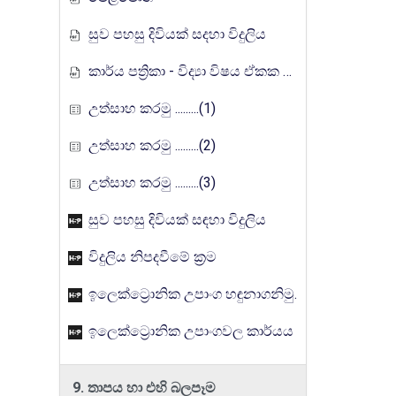
සුව පහසු දිවියක් සදහා විදුලිය
කාර්ය පත්‍රිකා - විද්‍යා විෂය ඒකක සංවර්ධන වැඩසටහන, මතුගම අධ්‍යාපන කලාපය
උත්සාහ කරමු .........(1)
උත්සාහ කරමු .........(2)
උත්සාහ කරමු .........(3)
සුව පහසු දිවියක් සඳහා විදුලිය
විදුලිය නිපදවීමේ ක්‍රම
ඉලෙක්ට්‍රොනික උපාංග හඳුනාගනිමු.
ඉලෙක්ට්‍රොනික උපාංගවල කාර්යය
9. තාපය හා එහි බලපෑම