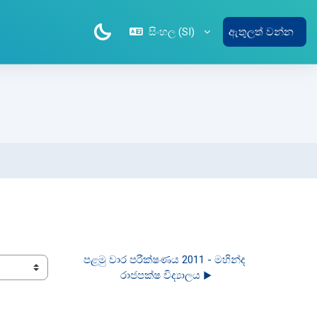
සිංහල ‎(SI)‎
ඇතුලත් වන්න
පළමු වාර පරීක්ෂණය 2011 - මහින්ද 
රාජපක්ෂ විද්‍යාලය ▶︎