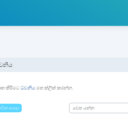
්වනිය
්ණ කිරීමේ අවශ්‍යතා
ෘත කිරීමට
ධ්වනිය
මත ක්ලික් කරන්න.
භාවික ආපදා
වෙත යන්න