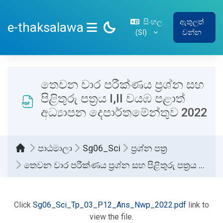
ප්‍රධාන අන්තර්ගතයට යන්න
සිංහල
ඇතුලත්
e-thaksalawa
‎(SI)‎
වන්න
SIDE PANEL
තෙවන වාර පරීක්ණය ප්‍රශ්න සහ
පිළිතුරු පත්‍රය I,II වයඹ පළාත්
අධ්‍යාපන දෙපාර්තමේන්තුව 2022
පාඨමාලා
Sg06_Sci
ප්‍රශ්න පත්‍ර
තෙවන වාර පරීක්ණය ප්‍රශ්න සහ පිළිතුරු පත්‍රය I,II වයඹ පළාත් අධ්‍යාපන දෙපාර්තමේන්තුව 2022
සම්පූර්ණ කිරීමේ අවශ්‍යතා
Click
Sg06_Sci_Tp_03_P12_Ans_Nwp_2022.pdf
link to
view the file.