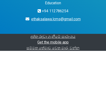
Education
+94 112786254
ethaksalawa.lcms@gmail.com
දත්ත රඳවා ගැනීමේ සාරාංශය
Get the mobile app
සම්මත තේමාව වෙත මාරු වන්න