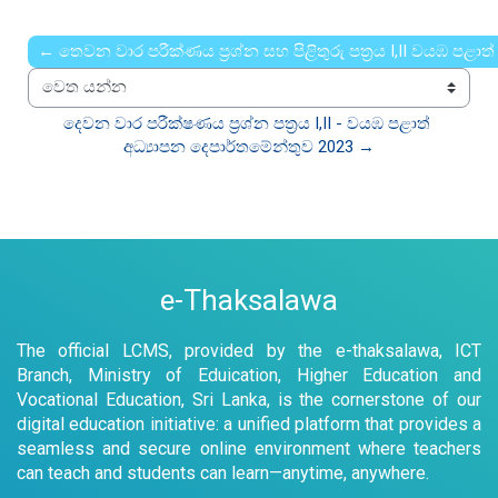
← තෙවන වාර පරීක්ණය ප්‍රශ්න සහ පිළිතුරු පත්‍රය I,II වයඹ පළාත
වෙත යන්න
දෙවන වාර පරීක්ෂණය ප්‍රශ්න පත්‍රය I,II - වයඹ පළාත් 
අධ්‍යාපන දෙපාර්තමේන්තුව 2023 →
e-Thaksalawa
The official LCMS, provided by the e-thaksalawa, ICT
Branch, Ministry of Eduication, Higher Education and
Vocational Education, Sri Lanka, is the cornerstone of our
digital education initiative: a unified platform that provides a
seamless and secure online environment where teachers
can teach and students can learn—anytime, anywhere.