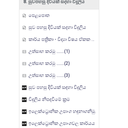
8. සුවපහසු දිවියක් සදහා විදුලිය
පෙළපොත
සුව පහසු දිවියක් සදහා විදුලිය
කාර්ය පත්‍රිකා - විද්‍යා විෂය ඒකක සංවර්ධන වැඩසටහන, මතුගම අධ්‍යාපන කලාපය
උත්සාහ කරමු .........(1)
උත්සාහ කරමු .........(2)
උත්සාහ කරමු .........(3)
සුව පහසු දිවියක් සඳහා විදුලිය
විදුලිය නිපදවීමේ ක්‍රම
ඉලෙක්ට්‍රොනික උපාංග හඳුනාගනිමු.
ඉලෙක්ට්‍රොනික උපාංගවල කාර්යය