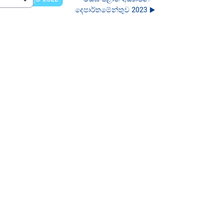
දෙපාර්තමේන්තුව 2023 ▶︎