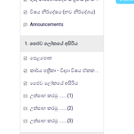
විෂය නිර්දේෂය (නව නිර්දේශය)
Announcements
1. ජෛව ලෝකයේ අසිරිය
පෙළපොත
කාර්ය පත්‍රිකා - විද්‍යා විෂය ඒකක සංවර්ධන වැඩසටහන, මතුගම අධ්‍යාපන කලාපය
ජෛව ලෝකයේ අසිරිය
උත්සාහ කරමු .........(1)
උත්සාහ කරමු .........(2)
උත්සාහ කරමු .........(3)