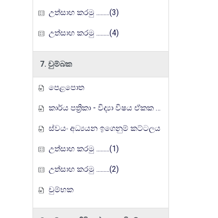
උත්සාහ කරමු .........(3)
උත්සාහ කරමු .........(4)
7. චුම්බක
පෙළපොත
කාර්ය පත්‍රිකා - විද්‍යා විෂය ඒකක සංවර්ධන වැඩසටහන, මතුගම අධ්‍යාපන කලාපය
ස්වයං අධ්‍යයන ඉගෙනුම් කට්ටලය
උත්සාහ කරමු .........(1)
උත්සාහ කරමු .........(2)
චුම්භක