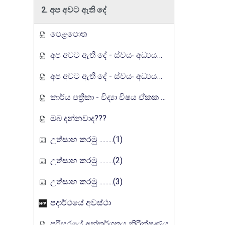
2. අප අවට ඇති දේ
පෙළපොත
අප අවට ඇති දේ - ස්වයං අධ්‍යයන ඉගෙනුම් කට්ටලය
අප අවට ඇති දේ - ස්වයං අධ්‍යයන ඉගෙනුම් කට්ටලය (පිළිතුරු)
කාර්ය පත්‍රිකා - විද්‍යා විෂය ඒකක සංවර්ධන වැඩසටහන, මතුගම අධ්‍යාපන කලාපය
ඔබ දන්නවාද???
උත්සාහ කරමු .........(1)
උත්සාහ කරමු .........(2)
උත්සාහ කරමු .........(3)
පදාර්ථයේ අවස්ථා
පරිසරයේ අන්තර්ගතය නිරීක්ෂණය