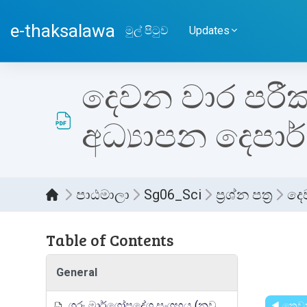
ප්‍රධාන අන්තර්ගතයට යන්න
e-thaksalawa
මුල් පිටුව
Updates
දෙවන වාර පරීක්ෂ
අධ්‍යාපන දෙපා
පාඨමාලා
Sg06_Sci
ප්‍රශ්න පත්‍ර
දෙව
Table of Contents
සම්පූර
General
ගුරු මාර්ගෝපදේශ සංග්‍රහය (නව නිර්දේශය)
◀︎ තෙවන