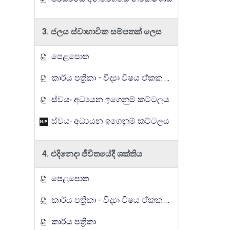
3. ජලය ස්වාභාවික සම්පතක් ලෙස
පෙළපොත
කාර්ය පත්‍රිකා - විද්‍යා විෂය ඒකක සංවර්ධන වැඩසටහන, මතුගම අධ්‍යාපන කලාපය
ස්වයං අධ්‍යයන ඉගෙනුම් කට්ටලය
ස්වයං අධ්‍යයන ඉගෙනුම් කට්ටලය
4. එදිනෙදා ජීවිතයේදී ශක්තිය
පෙළපොත
කාර්ය පත්‍රිකා - විද්‍යා විෂය ඒකක සංවර්ධන වැඩසටහන, මතුගම අධ්‍යාපන කලාපය
කාර්ය පත්‍රිකා