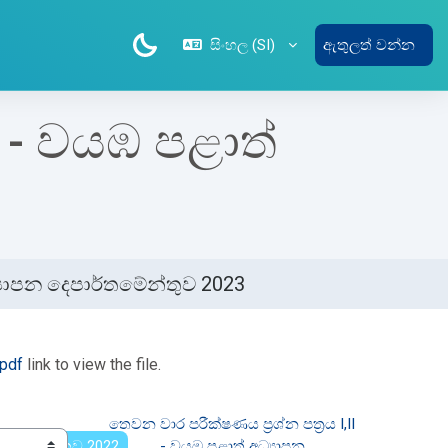
සිංහල ‎(SI)‎
ඇතුලත් වන්න
I - වයඹ පළාත්
ධ්‍යාපන දෙපාර්තමේන්තුව 2023
pdf
link to view the file.
තෙවන වාර පරීක්ෂණය ප්‍රශ්න පත්‍රය I,II 
ෙපාර්තමේන්තුව 2022
- වයඹ පළාත් අධ්‍යාපන 