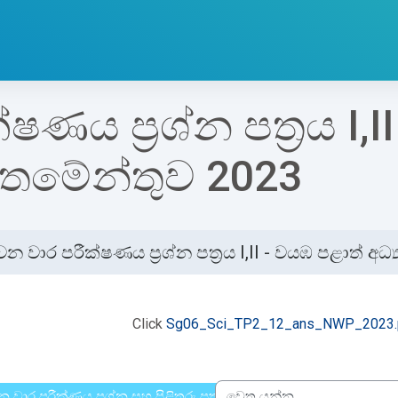
ණය ප්‍රශ්න පත්‍රය I,I
ර්තමේන්තුව 2023
න වාර පරීක්ෂණය ප්‍රශ්න පත්‍රය I,II - වයඹ පළාත් අ
්ණ කිරීමේ අවශ්‍යතා
Click
Sg06_Sci_TP2_12_ans_NWP_2023.
 වාර පරීක්ණය ප්‍රශ්න සහ පිළිතුරු පත්‍රය I,II වයඹ පළාත් අධ්‍යාපන ද