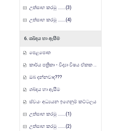
උත්සාහ කරමු .........(3)
උත්සාහ කරමු .........(4)
6. ශබ්දය හා ඇසීම
පෙළපොත
කාර්ය පත්‍රිකා - විද්‍යා විෂය ඒකක සංවර්ධන වැඩසටහන, මතුගම අධ්‍යාපන කලාපය
ඔබ දන්නවාද???
ශබ්දය හා ඇසීම
ස්වයං අධ්‍යයන ඉගෙනුම් කට්ටලය
උත්සාහ කරමු .........(1)
උත්සාහ කරමු .........(2)