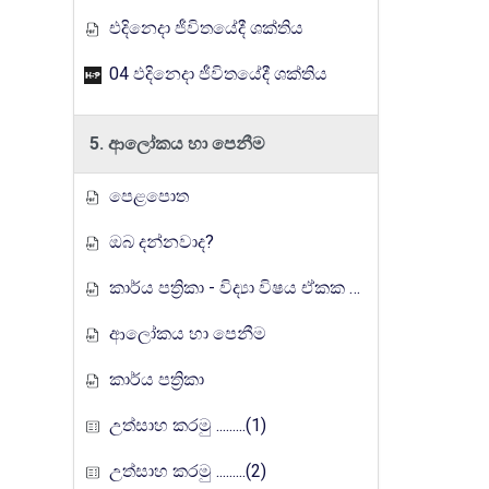
එදිනෙදා ජීවිතයේදී ශක්තිය
04 ඵදිනෙදා ජීවිතයේදී ශක්තිය
5. ආලෝකය හා පෙනීම
පෙළපොත
ඔබ දන්නවාද?
කාර්ය පත්‍රිකා - විද්‍යා විෂය ඒකක සංවර්ධන වැඩසටහන, මතුගම අධ්‍යාපන කලාපය
ආලෝකය හා පෙනීම
කාර්ය පත්‍රිකා
උත්සාහ කරමු .........(1)
උත්සාහ කරමු .........(2)