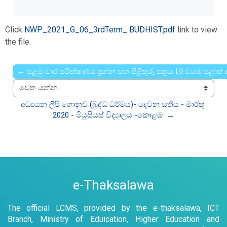
Click
NWP_2021_G_06_3rdTerm_ BUDHIST.pdf
link to view
the file.
← පළමු වාර පරීක්ෂණය ප්‍රශ්න සහ පිළිතුරු පත්‍රය I,II වයඹ පළාත
වෙත යන්න
අධ්‍යයන ලිපි ගොනුව (බුද්ධ ධර්මය)- දෙවන සතිය - මාර්තු 
2020 - මියුසියස් විද්‍යාලය -කොළඹ  →
e-Thaksalawa
The official LCMS, provided by the e-thaksalawa, ICT
Branch, Ministry of Eduication, Higher Education and