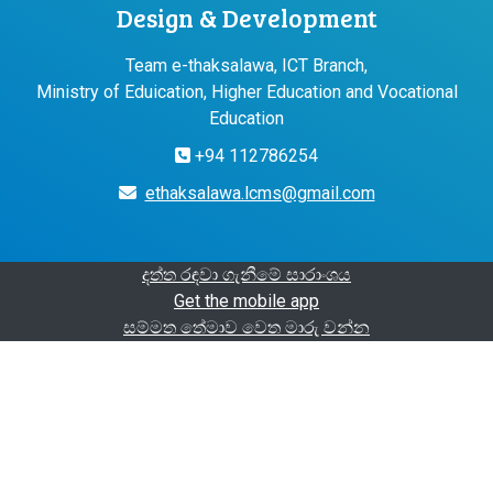
Design & Development
Team e-thaksalawa, ICT Branch,
Ministry of Eduication, Higher Education and Vocational
Education
+94 112786254
ethaksalawa.lcms@gmail.com
දත්ත රඳවා ගැනීමේ සාරාංශය
Get the mobile app
සම්මත තේමාව වෙත මාරු වන්න