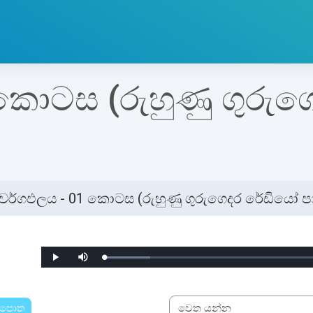
කොටස (රුහුණු ගුරු
වර්ගඵලය - 01 කොටස (රුහුණු ගුරුගෙදර රේඩියෝ ප
්ණ කිරීමේ අවශ්‍යතා
Loaded
:
Play
Mute
14.70%
ළ පොත