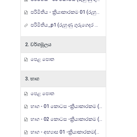
පරිමිතිය - ක්‍රියාකාරකම 01 (රුහුණු ගුරුගෙදර රේඩියෝ පාඩම් මාලාව)
පරිමිතිය_p1 (රුහුණු ගුරුගෙදර රේඩියෝ පාඩම් මාලාව)
2. වර්ගමූලය
පෙළ පොත
3. භාග
පෙළ පොත
භාග - 01 කොටස -ක්‍රියාකාරකම (රුහුණු ගුරුගෙදර රේඩියෝ පාඩම් මාලාව)
භාග - 02 කොටස -ක්‍රියාකාරකම (රුහුණු ගුරුගෙදර රේඩියෝ පාඩම් මාලාව)
භාග - අභ්‍යාස 01 -ක්‍රියාකාරකම(රුහුණු ගුරුගෙදර රේඩියෝ පාඩම් මාලාව)