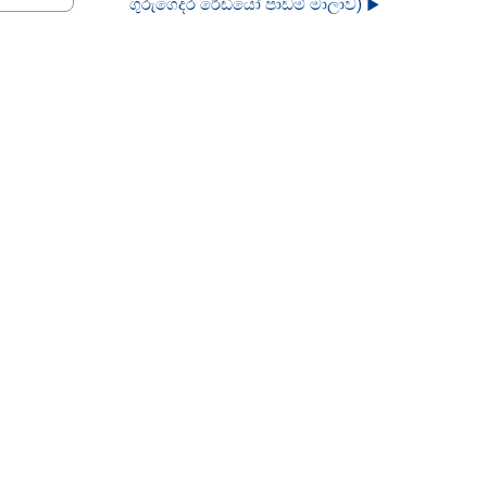
ගුරුගෙදර රේඩියෝ පාඩම් මාලාව) ▶︎