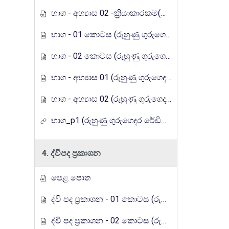
භාග - අභ්‍යාස 02 -ක්‍රියාකාරකම(රුහුණු ගුරුගෙදර රේඩියෝ පාඩම් මාලාව)
භාග - 01 කොටස (රුහුණු ගුරුගෙදර රේඩියෝ පාඩම් මාලාව)
භාග - 02 කොටස (රුහුණු ගුරුගෙදර රේඩියෝ පාඩම් මාලාව)
භාග - අභ්‍යාස 01 (රුහුණු ගුරුගෙදර රේඩියෝ පාඩම් මාලාව)
භාග - අභ්‍යාස 02 (රුහුණු ගුරුගෙදර රේඩියෝ පාඩම් මාලාව)
භාග_p1 (රුහුණු ගුරුගෙදර රේඩියෝ පාඩම් මාලාව)
4. ද්වීපද ප්‍රකාශන
පෙළ පොත
ද්වි පද ප්‍රකාශන - 01 කොටස (රුහුණු ගුරුගෙදර රේඩියෝ පාඩම් මාලාව)
ද්වි පද ප්‍රකාශන - 02 කොටස (රුහුණු ගුරුගෙදර රේඩියෝ පාඩම් මාලාව)