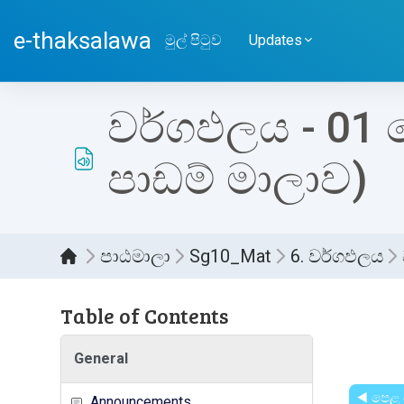
ප්‍රධාන අන්තර්ගතයට යන්න
e-thaksalawa
මුල් පිටුව
Updates
වර්ගඵලය - 01 
පාඩම් මාලාව)
පාඨමාලා
Sg10_Mat
6. වර්ගඵලය
Table of Contents
සම්පූර
General
◀︎ පෙ
Announcements