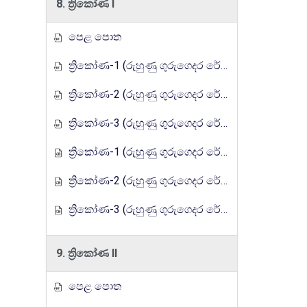
8. ත්‍රිකෝණ I
පෙළ පොත
ත්‍රිකෝණ-1 (රුහුණු ගුරුගෙදර රේඩියෝ පාඩම් මාලාව)
ත්‍රිකෝණ-2 (රුහුණු ගුරුගෙදර රේඩියෝ පාඩම් මාලාව)
ත්‍රිකෝණ-3 (රුහුණු ගුරුගෙදර රේඩියෝ පාඩම් මාලාව)
ත්‍රිකෝණ-1 (රුහුණු ගුරුගෙදර රේඩියෝ පාඩම් මාලාව)
ත්‍රිකෝණ-2 (රුහුණු ගුරුගෙදර රේඩියෝ පාඩම් මාලාව)
ත්‍රිකෝණ-3 (රුහුණු ගුරුගෙදර රේඩියෝ පාඩම් මාලාව)
9. ත්‍රිකෝණ II
පෙළ පොත