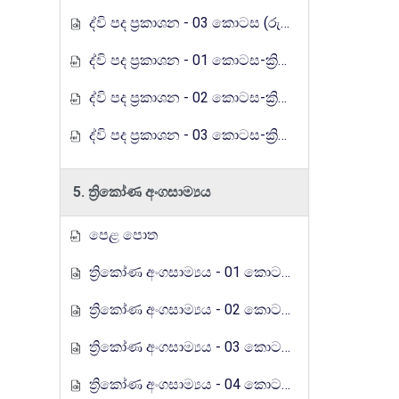
ද්වි පද ප්‍රකාශන - 03 කොටස (රුහුණු ගුරුගෙදර රේඩියෝ පාඩම් මාලාව)
ද්වි පද ප්‍රකාශන - 01 කොටස-ක්‍රියාකාරකම (රුහුණු ගුරුගෙදර රේඩියෝ පාඩම් මාලාව)
ද්වි පද ප්‍රකාශන - 02 කොටස-ක්‍රියාකාරකම (රුහුණු ගුරුගෙදර රේඩියෝ පාඩම් මාලාව)
ද්වි පද ප්‍රකාශන - 03 කොටස-ක්‍රියාකාරකම (රුහුණු ගුරුගෙදර රේඩියෝ පාඩම් මාලාව)
5. ත්‍රිකෝණ අංගසාම්‍යය
පෙළ පොත
ත්‍රිකෝණ අංගසාම්‍යය - 01 කොටස (රුහුණු ගුරුගෙදර රේඩියෝ පාඩම් මාලාව)
ත්‍රිකෝණ අංගසාම්‍යය - 02 කොටස (රුහුණු ගුරුගෙදර රේඩියෝ පාඩම් මාලාව)
ත්‍රිකෝණ අංගසාම්‍යය - 03 කොටස (රුහුණු ගුරුගෙදර රේඩියෝ පාඩම් මාලාව)
ත්‍රිකෝණ අංගසාම්‍යය - 04 කොටස (රුහුණු ගුරුගෙදර රේඩියෝ පාඩම් මාලාව)