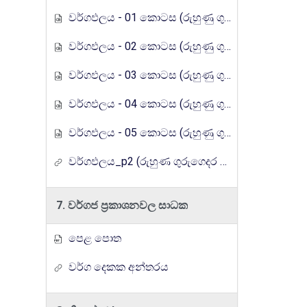
වර්ගඵලය - 01 කොටස (රුහුණු ගුරුගෙදර රේඩියෝ පාඩම් මාලාව)
වර්ගඵලය - 02 කොටස (රුහුණු ගුරුගෙදර රේඩියෝ පාඩම් මාලාව)
වර්ගඵලය - 03 කොටස (රුහුණු ගුරුගෙදර රේඩියෝ පාඩම් මාලාව)
වර්ගඵලය - 04 කොටස (රුහුණු ගුරුගෙදර රේඩියෝ පාඩම් මාලාව)
වර්ගඵලය - 05 කොටස (රුහුණු ගුරුගෙදර රේඩියෝ පාඩම් මාලාව)
වර්ගඵලය_p2 (රුහුණ ගුරුගෙදර රේඩියෝ පාඩම් මාලාව)
7. වර්ගජ ප්‍රකාශනවල සාධක
පෙළ පොත
වර්ග දෙකක අන්තරය