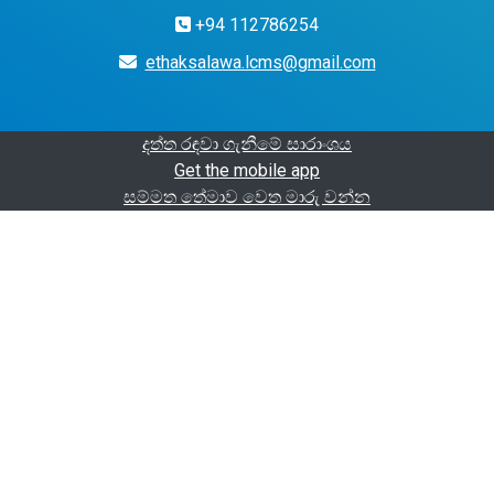
+94 112786254
ethaksalawa.lcms@gmail.com
දත්ත රඳවා ගැනීමේ සාරාංශය
Get the mobile app
සම්මත තේමාව වෙත මාරු වන්න