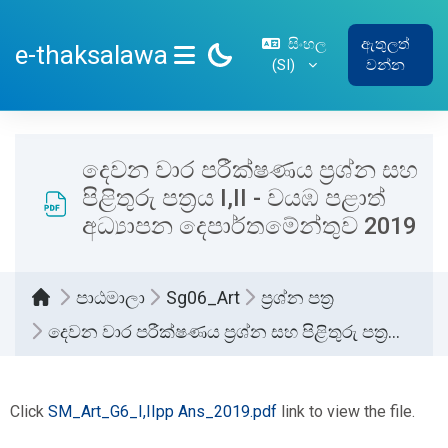
ප්‍රධාන අන්තර්ගතයට යන්න
සිංහල
ඇතුලත්
e-thaksalawa
‎(SI)‎
වන්න
SIDE PANEL
දෙවන වාර පරීක්ෂණය ප්‍රශ්න සහ
පිළිතුරු පත්‍රය I,II - වයඹ පළාත්
අධ්‍යාපන දෙපාර්තමේන්තුව 2019
පාඨමාලා
Sg06_Art
ප්‍රශ්න පත්‍ර
දෙවන වාර පරීක්ෂණය ප්‍රශ්න සහ පිළිතුරු පත්‍රය I,II - වයඹ පළාත් අධ්‍යාපන දෙපාර්තමේන්තුව 2019
සම්පූර්ණ කිරීමේ අවශ්‍යතා
Click
SM_Art_G6_I,IIpp Ans_2019.pdf
link to view the file.