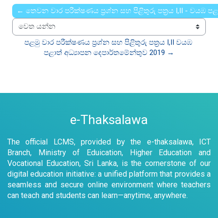
← තෙවන වාර පරීක්ෂණය ප්‍රශ්න සහ පිළිතුරු පත්‍රය I,II - වයඹ ප
වෙත යන්න
පළමු වාර පරීක්ෂණය ප්‍රශ්න සහ පිළිතුරු පත්‍රය I,II වයඹ 
පළාත් අධ්‍යාපන දෙපාර්තමේන්තුව 2019 →
e-Thaksalawa
The official LCMS, provided by the e-thaksalawa, ICT
Branch, Ministry of Eduication, Higher Education and
Vocational Education, Sri Lanka, is the cornerstone of our
digital education initiative: a unified platform that provides a
seamless and secure online environment where teachers
can teach and students can learn—anytime, anywhere.