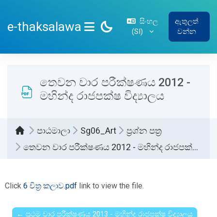
ප්‍රධාන අන්තර්ගතයට යන්න
සිංහල
ඇතුලත්
e-thaksalawa
‎(SI)‎
වන්න
SIDE PANEL
තෙවන වාර පරීක්ෂණය 2012 -
මහින්ද රාජපක්ෂ විද්‍යාලය
පාඨමාලා
Sg06_Art
ප්‍රශ්න පත්‍ර
තෙවන වාර පරීක්ෂණය 2012 - මහින්ද රාජපක්ෂ විද්‍යාලය
සම්පූර්ණ කිරීමේ අවශ්‍යතා
Click
6 චිත්‍ර කලාව.pdf
link to view the file.
← ප්‍රථම වාර පරීක්ෂණය 2013 - මහින්ද රාජපක්ෂ විද්‍යාලය