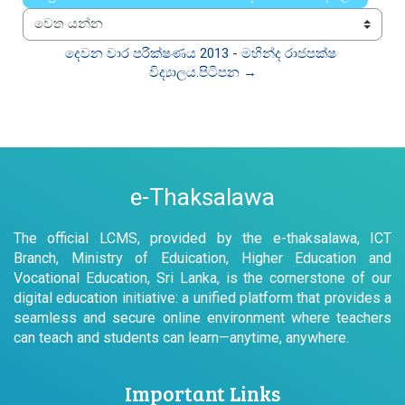
වෙත යන්න
දෙවන වාර පරීක්ෂණය 2013 - මහින්ද රාජපක්ෂ 
විද්‍යාලය.පිටිපන →
e-Thaksalawa
The official LCMS, provided by the e-thaksalawa, ICT
Branch, Ministry of Eduication, Higher Education and
Vocational Education, Sri Lanka, is the cornerstone of our
digital education initiative: a unified platform that provides a
seamless and secure online environment where teachers
can teach and students can learn—anytime, anywhere.
Important Links