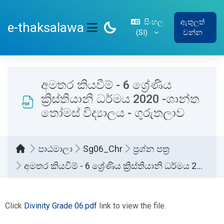
ප්‍රධාන අන්තර්ගතයට යන්න
සිංහල
ඇතුලත්
e-thaksalawa
‎(SI)‎
වන්න
SIDE PANEL
අමතර කියවීම් - 6 ශ්‍රේණිය
ක්‍රිස්තියානි ධර්මය 2020 -ශාන්ත
තෝමස් විද්‍යාලය - ගුරුතලාව
පාඨමාලා
Sg06_Chr
ප්‍රශ්න පත්‍ර
අමතර කියවීම් - 6 ශ්‍රේණිය ක්‍රිස්තියානි ධර්මය 2020 -ශාන්ත තෝමස් විද්‍යාලය - ගුරුතලාව
සම්පූර්ණ කිරීමේ අවශ්‍යතා
Click
Divinity Grade 06.pdf
link to view the file.