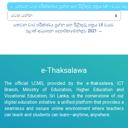
← තෙවන වාර පරීක්ෂණය ප්‍රශ්න සහ පිළිතුරු පත්‍රය I,II - වයඹ ප
වෙත යන්න
තෙවන වාර පරීක්ණය ප්‍රශ්න සහ පිළිතුරු පත්‍රය I,II වයඹ 
පළාත් අධ්‍යාපන දෙපාර්තමේන්තුව 2021 →
e-Thaksalawa
The official LCMS, provided by the e-thaksalawa, ICT
Branch, Ministry of Eduication, Higher Education and
Vocational Education, Sri Lanka, is the cornerstone of our
digital education initiative: a unified platform that provides a
seamless and secure online environment where teachers
can teach and students can learn—anytime, anywhere.