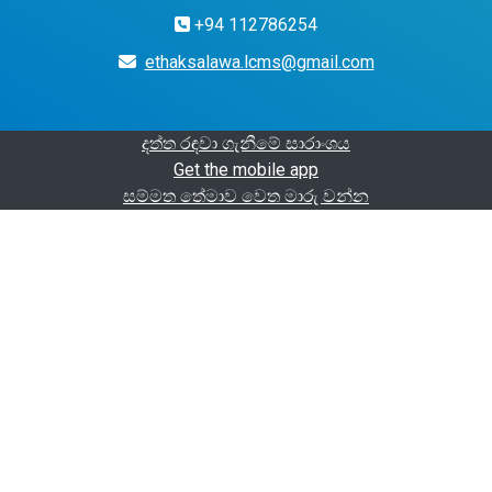
+94 112786254
ethaksalawa.lcms@gmail.com
දත්ත රඳවා ගැනීමේ සාරාංශය
Get the mobile app
සම්මත තේමාව වෙත මාරු වන්න