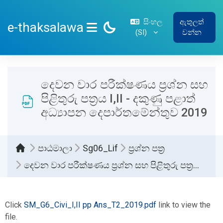
ප්‍රධාන අන්තර්ගතයට යන්න
සිංහල
ඇතුලත්
e-thaksalawa
‎(SI)‎
වන්න
SIDE PANEL
දෙවන වාර පරීක්ෂණය ප්‍රශ්න සහ
පිළිතුරු පත්‍රය I,II - දකුණු පළාත්
අධ්‍යාපන දෙපාර්තමේන්තුව 2019
පාඨමාලා
Sg06_Lif
ප්‍රශ්න පත්‍ර
දෙවන වාර පරීක්ෂණය ප්‍රශ්න සහ පිළිතුරු පත්‍රය I,II - දකුණු පළාත් අධ්‍යාපන දෙපාර්තමේන්තුව 2019
සම්පූර්ණ කිරීමේ අවශ්‍යතා
Click
SM_G6_Civi_I,II pp Ans_T2_2019.pdf
link to view the
file.