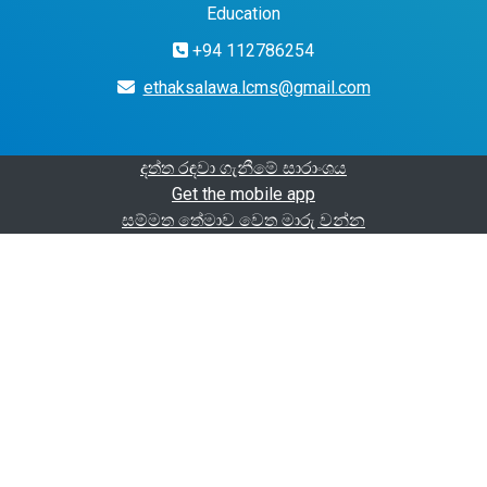
Education
+94 112786254
ethaksalawa.lcms@gmail.com
දත්ත රඳවා ගැනීමේ සාරාංශය
Get the mobile app
සම්මත තේමාව වෙත මාරු වන්න