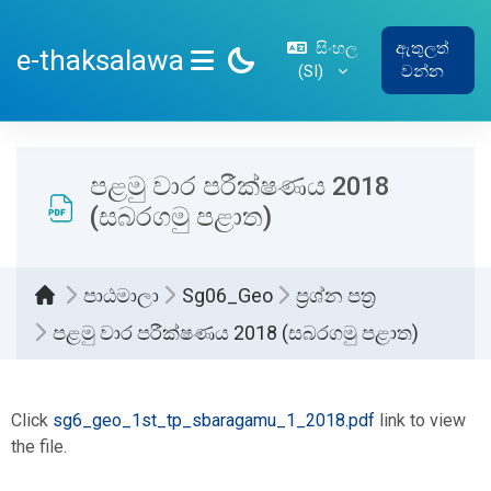
ප්‍රධාන අන්තර්ගතයට යන්න
සිංහල
ඇතුලත්
e-thaksalawa
‎(SI)‎
වන්න
SIDE PANEL
පළමු වාර පරීක්ෂණය 2018
(සබරගමු පළාත)
පාඨමාලා
Sg06_Geo
ප්‍රශ්න පත්‍ර
පළමු වාර පරීක්ෂණය 2018 (සබරගමු පළාත)
සම්පූර්ණ කිරීමේ අවශ්‍යතා
Click
sg6_geo_1st_tp_sbaragamu_1_2018.pdf
link to view
the file.