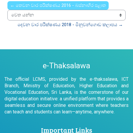
← තෙවන වාර පරීක්ෂණය 2016 - බස්නාහිර පළාත
වෙත යන්න
දෙවන වාර පරීක්ෂණය 2018 - මිනුවන්ගොඩ කලාපය →
e-Thaksalawa
The official LCMS, provided by the e-thaksalawa, ICT
Branch, Ministry of Eduication, Higher Education and
Vocational Education, Sri Lanka, is the cornerstone of our
digital education initiative: a unified platform that provides a
seamless and secure online environment where teachers
can teach and students can learn—anytime, anywhere.
Important Links