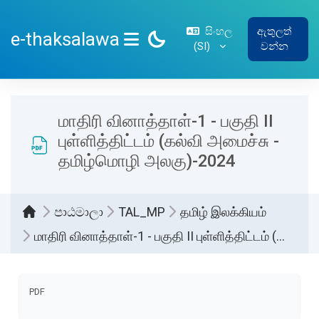
ප්‍රධාන අන්තර්ගතයට යන්න
සිංහල
ඇතුලත්
e-thaksalawa
‎(SI)‎
වන්න
SIDE PANEL
மாதிரி வினாத்தாள்-1 - பகுதி II
புள்ளித்திட்டம் (கல்வி அமைச்சு -
தமிழ்மொழி அலகு)-2024
පාඨමාලා
TAL_MP
தமிழ் இலக்கியம்
மாதிரி வினாத்தாள்-1 - பகுதி II புள்ளித்திட்டம் (கல்வி அமைச்சு - தமிழ்மொழி அலகு)-2024
සම්පූර්ණ කිරීමේ අවශ්‍යතා
PDF