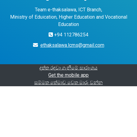
Team e-thaksalawa, ICT Branch,
Ministry of Eduication, Higher Education and Vocational
Education
+94 112786254
ethaksalawa.lcms@gmail.com
දත්ත රඳවා ගැනීමේ සාරාංශය
Get the mobile app
සම්මත තේමාව වෙත මාරු වන්න