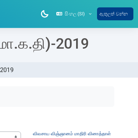
සිංහල ‎(SI)‎
ඇතුලත් වන්න
.மா.க.தி)-2019
-2019
விவசாய விஞ்ஞானம் மாதிரி வினாத்தாள் 