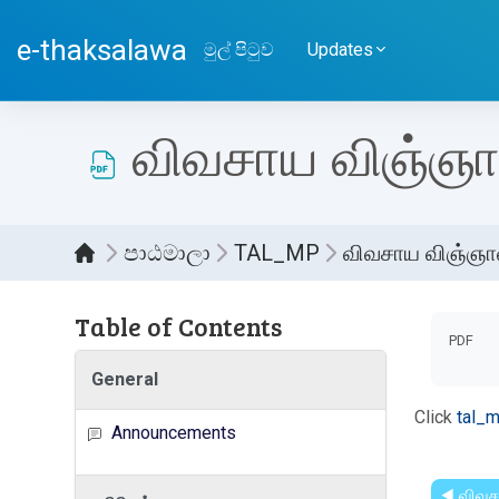
ප්‍රධාන අන්තර්ගතයට යන්න
e-thaksalawa
මුල් පිටුව
Updates
விவசாய விஞ்ஞானம
පාඨමාලා
TAL_MP
விவசாய விஞ்ஞா
Table of Contents
සම්පූර
PDF
General
Click
tal_
Announcements
◀︎ விவச