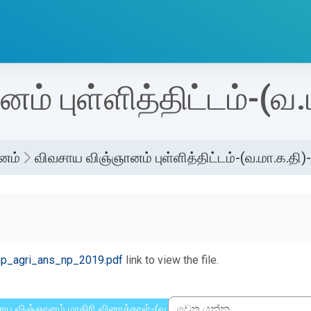
் புள்ளித்திட்டம்-(வ
னம்
விவசாய விஞ்ஞானம் புள்ளித்திட்டம்-(வ.மா.க.தி)
්ණ කිරීමේ අවශ්‍යතා
mp_agri_ans_np_2019.pdf
link to view the file.
ாய விஞ்ஞானம் மாதிரி வினாத்தாள்-(வ.மா.க.தி)-2019