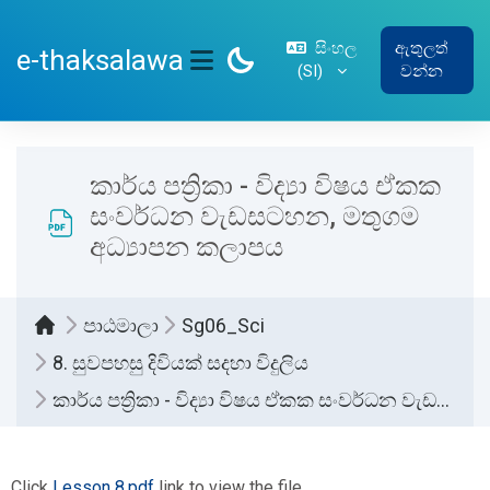
ප්‍රධාන අන්තර්ගතයට යන්න
සිංහල
ඇතුලත්
e-thaksalawa
‎(SI)‎
වන්න
SIDE PANEL
කාර්ය පත්‍රිකා - විද්‍යා විෂය ඒකක
සංවර්ධන වැඩසටහන, මතුගම
අධ්‍යාපන කලාපය
පාඨමාලා
Sg06_Sci
8. සුවපහසු දිවියක් සදහා විදුලිය
කාර්ය පත්‍රිකා - විද්‍යා විෂය ඒකක සංවර්ධන වැඩසටහන, මතුගම අධ්‍යාපන කලාපය
සම්පූර්ණ කිරීමේ අවශ්‍යතා
Click
Lesson 8.pdf
link to view the file.