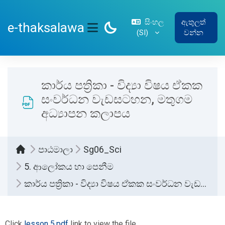
ප්‍රධාන අන්තර්ගතයට යන්න
සිංහල
ඇතුලත්
e-thaksalawa
‎(SI)‎
වන්න
SIDE PANEL
කාර්ය පත්‍රිකා - විද්‍යා විෂය ඒකක
සංවර්ධන වැඩසටහන, මතුගම
අධ්‍යාපන කලාපය
පාඨමාලා
Sg06_Sci
5. ආලෝකය හා පෙනීම
කාර්ය පත්‍රිකා - විද්‍යා විෂය ඒකක සංවර්ධන වැඩසටහන, මතුගම අධ්‍යාපන කලාපය
සම්පූර්ණ කිරීමේ අවශ්‍යතා
Click
lesson 5.pdf
link to view the file.