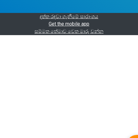
දත්ත රඳවා ගැනීමේ සාරාංශය
Get the mobile app
සම්මත තේමාව වෙත මාරු වන්න