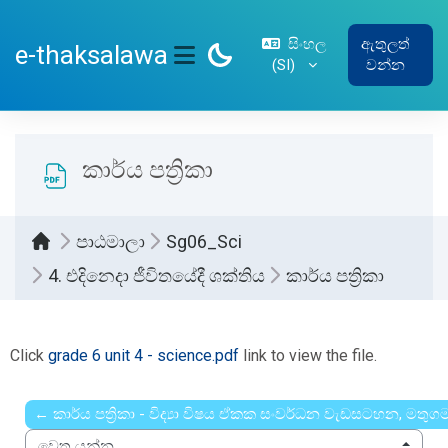
ප්‍රධාන අන්තර්ගතයට යන්න
සිංහල
ඇතුලත්
e-thaksalawa
‎(SI)‎
වන්න
SIDE PANEL
කාර්ය පත්‍රිකා
පාඨමාලා
Sg06_Sci
4. එදිනෙදා ජීවිතයේදී ශක්තිය
කාර්ය පත්‍රිකා
සම්පූර්ණ කිරීමේ අවශ්‍යතා
Click
grade 6 unit 4 - science.pdf
link to view the file.
← කාර්ය පත්‍රිකා - විද්‍යා විෂය ඒකක සංවර්ධන වැඩසටහන, මතු