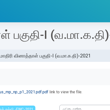
ள் பகுதி-I (வ.மா.க.தி
மாதிரி வினாத்தாள் பகுதி-I (வ.மா.க.தி)-2021
්ණ කිරීමේ අවශ්‍යතා
bus_mp_np_p1_2021.pdf.pdf
link to view the file.
கக் கல்வி -FWC-2021