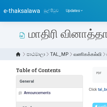
ප්‍රධාන අන්තර්ගතයට යන්න
e-thaksalawa
මුල් පිටුව
Updates
மாதிரி வினாத்தா
පාඨමාලා
TAL_MP
வணிகக்கல்வி
Table of Contents
සම්පූර
PDF
General
Click
tal_
Announcements
◀︎ வணி