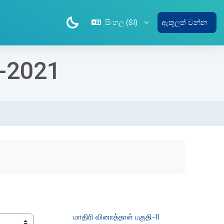
සිංහල ‎(SI)‎
ඇතුලත් වන්න
)-2021
மாதிரி வினாத்தாள் பகுதி-II 