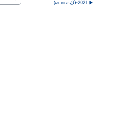
(வ.மா.க.தி)-2021 ▶︎