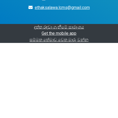
ethaksalawa.lcms@gmail.com
දත්ත රඳවා ගැනීමේ සාරාංශය
Get the mobile app
සම්මත තේමාව වෙත මාරු වන්න