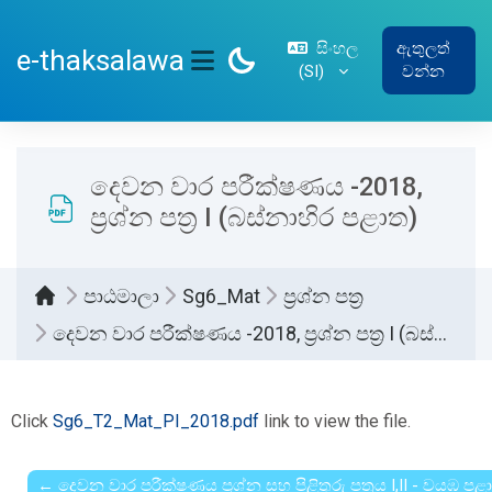
ප්‍රධාන අන්තර්ගතයට යන්න
සිංහල
ඇතුලත්
e-thaksalawa
‎(SI)‎
වන්න
SIDE PANEL
දෙවන වාර පරීක්ෂණය -2018,
ප්‍රශ්න පත්‍ර I (බස්නාහිර පළාත)
පාඨමාලා
Sg6_Mat
ප්‍රශ්න පත්‍ර
දෙවන වාර පරීක්ෂණය -2018, ප්‍රශ්න පත්‍ර I (බස්නාහිර පළාත)
සම්පූර්ණ කිරීමේ අවශ්‍යතා
Click
Sg6_T2_Mat_PI_2018.pdf
link to view the file.
← දෙවන වාර පරීක්ෂණය ප්‍රශ්න සහ පිළිතුරු පත්‍රය I,II - වයඹ ප