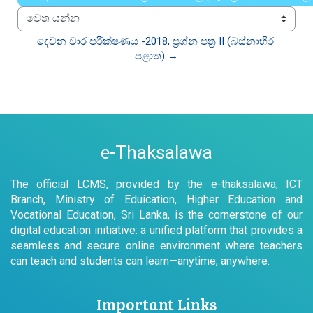
වෙත යන්න
දෙවන වාර පරීක්ෂණය -2018, ප්‍රශ්න පත්‍ර II (බස්නාහිර 
පළාත) →
e-Thaksalawa
The official LCMS, provided by the e-thaksalawa, ICT
Branch, Ministry of Eduication, Higher Education and
Vocational Education, Sri Lanka, is the cornerstone of our
digital education initiative: a unified platform that provides a
seamless and secure online environment where teachers
can teach and students can learn—anytime, anywhere.
Important Links