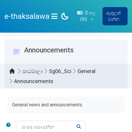
ප්‍රධාන අන්තර්ගතයට යන්න
සිංහල
ඇතුලත්
e-thaksalawa
‎(SI)‎
වන්න
SIDE PANEL
Announcements
පාඨමාලා
Sg06_Sci
General
Announcements
සම්පූර්ණ කිරීමේ අවශ්‍යතා
General news and announcements
සංසද සොයන්න